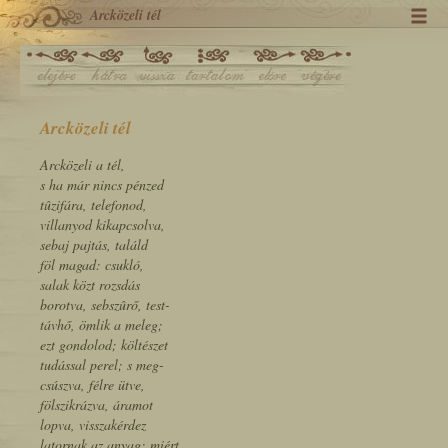
Arcközeli tél
Arcközeli tél
Arcközeli a tél,
s ha már nincs pénzed
tûzifára, telefonod,
villanyod kikapcsolva,
sebaj pajtás, találd
föl magad: csukló,
salak közt rozsdás
borotva, sebszûrő, test-
távhő, ömlik a meleg;
ezt gondolod; költészet
tudással perel; s meg-
csúszva, félre ütve,
fölszikrázva, áramot
lopva, visszakérdez
latornak az anyag: miért