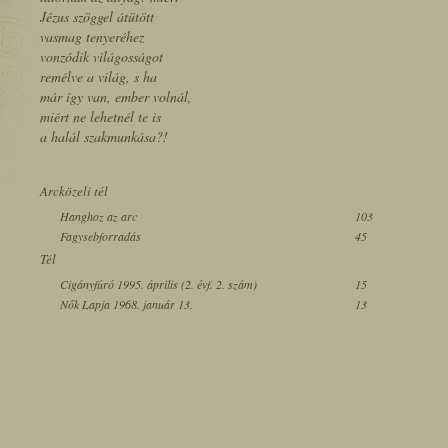
Jézus szöggel átütött
vasmag tenyeréhez
vonzódik világosságot
remélve a világ, s ha
már így van, ember volnál,
miért ne lehetnél te is
a halál szakmunkása?!
Arcközeli tél
Hanghoz az arc
103
Fagysebforradás
45
Tél
Cigányfúró 1995. április (2. évf. 2. szám)
15
Nők Lapja 1968. január 13.
13