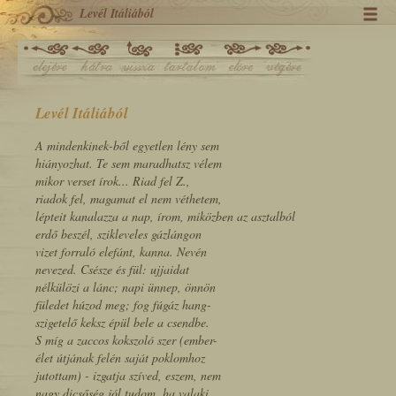
Levél Itáliából
Levél Itáliából
A mindenkinek-ből egyetlen lény sem
hiányozhat. Te sem maradhatsz vélem
mikor verset írok... Riad fel Z.,
riadok fel, magamat el nem véthetem,
lépteit kanalazza a nap, írom, miközben az asztalból
erdő beszél, szikleveles gázlángon
vizet forraló elefánt, kanna. Nevén
nevezed. Csésze és fül: ujjaidat
nélkülözi a lánc; napi ünnep, önnön
füledet húzod meg; fog fúgáz hang-
szigetelő keksz épül bele a csendbe.
S míg a zaccos kokszoló szer (ember-
élet útjának felén saját poklomhoz
jutottam) - izgatja szíved, eszem, nem
nagy dicsőség jól tudom, ha valaki