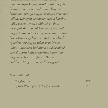
almahámozás közben óvatlan ujja hegyét
bevágja s az - érett babszem - kinyílik,
bőrömön mutatja magát, könnyen véremmé
válhat. Könnyen véremmé: elég a kávéba,
teába cukrot tenni, s látható a vihar,
mi napok óta tombol bennem. De arcodat
mégse tudom létre csalni, ameddig a vének
homlokán megjelenő verejtékcseppekből
egyetlen összefüggő tükör nem lesz és
utána - hisz nem láthatunk a tükör mögé,
ezer darabra hullt arcunkhoz hasonlóan
mégsem - és csak azért is! Dante,
Galilei... Magányom: védtlenségem!
Levél Itáliából
Hanghoz az arc
101
Új Írás 1991. április (31. évf. 4. szám)
55