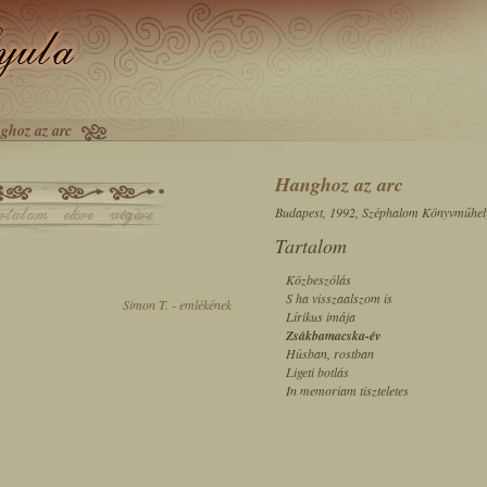
ghoz az arc
Hanghoz az arc
Budapest, 1992, Széphalom Könyvműhel
Tartalom
Közbeszólás
S ha visszaalszom is
Simon T. - emlékének
Lírikus imája
Zsákbamacska-év
Húsban, rostban
Ligeti botlás
In memoriam tiszteletes