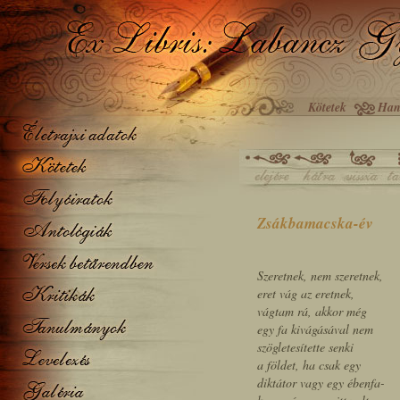
Kötetek
Han
Zsákbamacska-év
Szeretnek, nem szeretnek,
eret vág az eretnek,
vágtam rá, akkor még
egy fa kivágásával nem
szögletesítette senki
a földet, ha csak egy
diktátor vagy egy ébenfa-