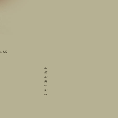
y, 122
87
88
89
91
93
94
95