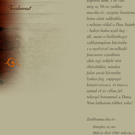
koporsó nem, s itt volt
még az 56-os zsákba-
macska-év, szegény barátom
hóna alatt sakktábla
s néhány oldal a Don Juánb
- habzó baba-nyál-haj -
ült, ment a Gellérthegyi
sziklatemplom hûvösébe
s a nyelvével incselkedő
foncsoros szardénia
akár egy sokfelé tört
öltözőtükör, minden
falat arcát követelte,
lyukas fog, cuppogó
kenyér-szivacs, és traccs,
némul el és villan fel
tekergő botommal a Duna.
Nem láthatom többet soha!
Zsákbamacska-év
Hanghoz az arc
Múlt és Jövő 1990. március (