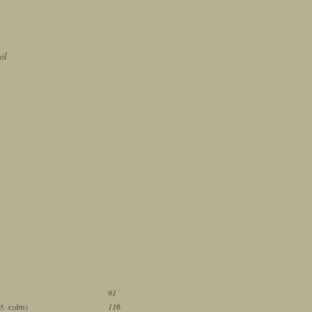
,
ól
91
3. szám)
116