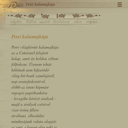
Petri kalamajkája
Petri kalamajkája
Petri világkörúti kalamajkája
az a Csûrösnél felejtett
kalap, amit én holdon véltem
fölfedezni. Üzenem tehát:
költőnek nem kifizetődő
világ-hit-bank számlájáról,
nap aranyfedezetével,
előbb az isteni képmást
ropogós papírbankóra
- levegőbe köröző sirályok -
majd a sirályok csőrével
vizet érően fillére
átváltani, elherdálni
mindnyájunk valuta alapját:
az eget, s legyen elég néki is