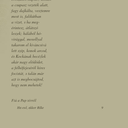
a csupasz vezeték alatt,
fagy dajkálta, vesztemre
most is, falikútban
a vizet, s ha meg-
érintesz, átlátszó
leszek; hálából hó-
virággal, mosollyal
takarom el kiváncsivá
lett szép, konok arcod,
és Kockának becézlek
akár nagy elődödet,
a felhőfejesérôl híres
focistát, s talán már
azt is megbocsájtod,
hogy nem mehetek!
Fiú a Pap térről
Ha eső, akkor Rilke
9