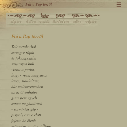
Fiú a Pap térről
Fiú a Pap térről
Tölcsértükörből
sercegve röpül
és fókuszpontba
sugározva hull
vissza a porba,
hogy - rossz magyaros
lévén, rátaláltam,
bár emlékezetemben
az az ötvenhatos
gitár nem egyéb
sorsot meghatározó
- sormintás gép -
pisztoly csöve előtt
fejezte be életét -
erőszakos naptár; álltam