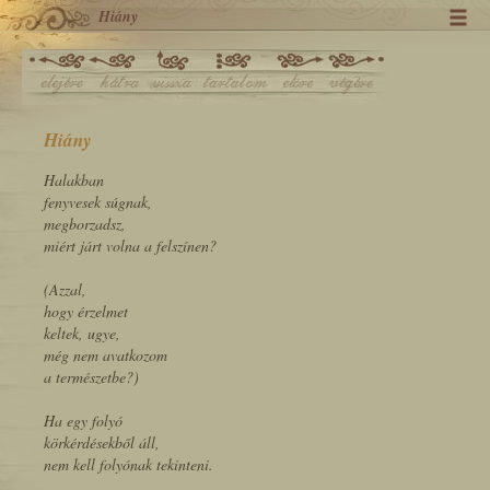
Hiány
Hiány
Halakban
fenyvesek súgnak,
megborzadsz,
miért járt volna a felszínen?
(Azzal,
hogy érzelmet
keltek, ugye,
még nem avatkozom
a természetbe?)
Ha egy folyó
körkérdésekből áll,
nem kell folyónak tekinteni.