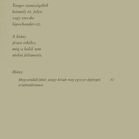
Tenger szemszögéből
bármely tó, folyó
vagy erecske
hipochonder-víz.
A hiány
jézusi erkölcs,
még a halál sem
utolsó felismerés.
Hiány
Megcsendülő fehér, avagy Krúdy még egyszer átpörgeti
31
a kalendáriumot