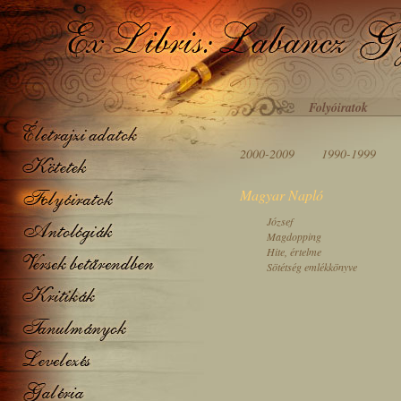
Folyóiratok
2000-
2009
1990-
1999
Magyar Napló
József
Magdopping
Hite, értelme
Sötétség emlékkönyve