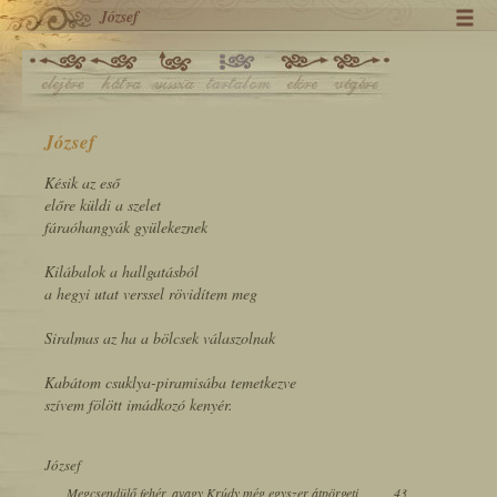
József
József
Késik az eső
előre küldi a szelet
fáraóhangyák gyülekeznek
Kilábalok a hallgatásból
a hegyi utat verssel rövidítem meg
Siralmas az ha a bölcsek válaszolnak
Kabátom csuklya-piramisába temetkezve
szívem fölött imádkozó kenyér.
József
Megcsendülő fehér, avagy Krúdy még egyszer átpörgeti
43