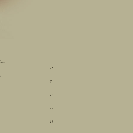
zám)
15
)
8
15
17
19