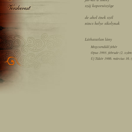
száj koporsószöge
de ahol ének szól
nincs helye sikolynak
Láthatatlan lány
Megcsendülő fehér
Opus 1993. február (2. szám
Új Tükör 1986. március 16. (