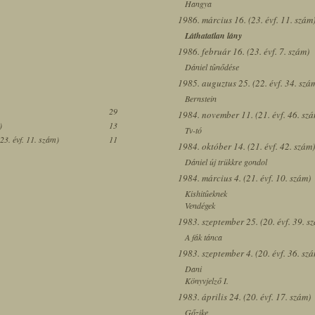
Hangya
1986. március 16. (23. évf. 11. szám
Láthatatlan lány
1986. február 16. (23. évf. 7. szám)
Dániel tûnődése
1985. auguztus 25. (22. évf. 34. szá
Bernstein
29
1984. november 11. (21. évf. 46. sz
)
13
Tv-tó
23. évf. 11. szám)
11
1984. október 14. (21. évf. 42. szám)
Dániel új trükkre gondol
1984. március 4. (21. évf. 10. szám)
Kishitûeknek
Vendégek
1983. szeptember 25. (20. évf. 39. s
A fák tánca
1983. szeptember 4. (20. évf. 36. sz
Dani
Könyvjelző I.
1983. április 24. (20. évf. 17. szám)
Gőzike