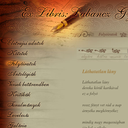
Folyóiratok
Láthatatlan lány
Láthatatlan lány
dereka körül karikával
ez a folyó
rossz fényt vet rád a nap
árnyéka megkörnyékez
mindig nagy magasságban
jár-kel a sikoly