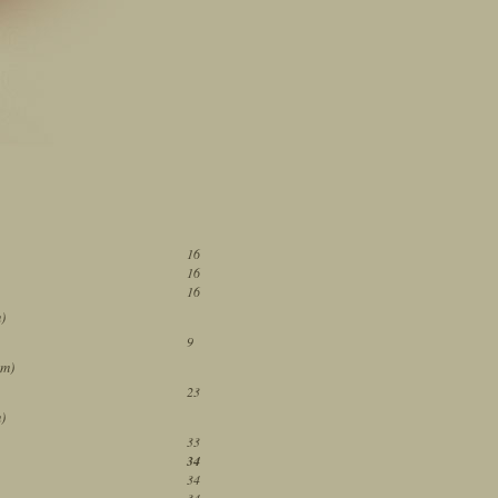
16
16
16
)
9
ám)
23
)
33
34
34