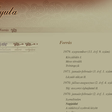
Forrás
Forrás
1979. szeptember (11. évf. 9. szám)
Készülődés I.
Mese-töredék
Tréningezik
1971. január-február (3. évf. 1. szám
Lázadó alázat II.
1970. július-augusztus (2. évf. 4. sz
Táj: asszonyi éghajlattal II.
1970. január-február (2. évf. 1. szám
Személytelen
Napjaidat
A sütkérező szobrok között