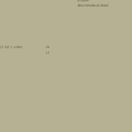
A szélre
Most következik életed
2. évf. 1. szám)
34
13