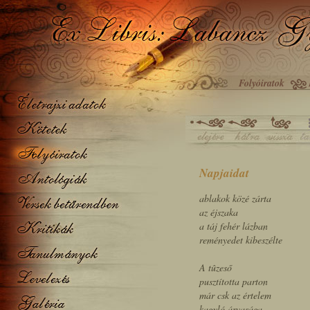
Folyóiratok
Napjaidat
ablakok közé zárta
az éjszaka
a táj fehér lázban
reményedet kibeszélte
A tûzeső
pusztította parton
már csk az értelem
kagyló árvasága