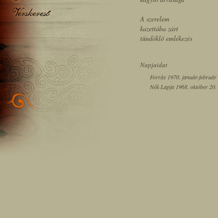
A szerelem
kazettába zárt
tündöklő emlékezés
Napjaidat
Forrás 1970. január-február (
Nők Lapja 1968. október 20.