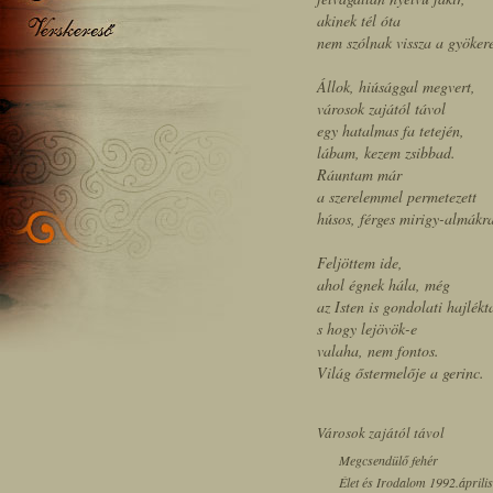
akinek tél óta
nem szólnak vissza a gyöker
Állok, hiúsággal megvert,
városok zajától távol
egy hatalmas fa tetején,
lábam, kezem zsibbad.
Ráuntam már
a szerelemmel permetezett
húsos, férges mirigy-almákr
Feljöttem ide,
ahol égnek hála, még
az Isten is gondolati hajlékt
s hogy lejövök-e
valaha, nem fontos.
Világ őstermelője a gerinc.
Városok zajától távol
Megcsendülő fehér
Élet és Irodalom 1992.április