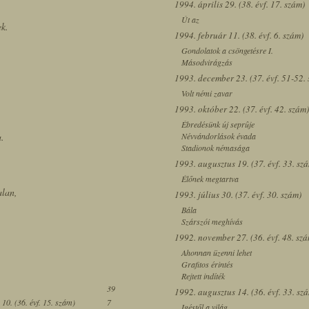
1994. április 29. (38. évf. 17. szám)
Út az
ek.
1994. február 11. (38. évf. 6. szám)
Gondolatok a csöngetésre I.
Másodvirágzás
1993. december 23. (37. évf. 51-52.
Volt némi zavar
1993. október 22. (37. évf. 42. szám)
Ébredésünk új seprûje
a.
Névvándorlások évada
Stadionok némasága
1993. augusztus 19. (37. évf. 33. sz
Élőnek megtartva
alan,
1993. július 30. (37. évf. 30. szám)
Bála
Szárszói meghívás
1992. november 27. (36. évf. 48. sz
Ahonnan üzenni lehet
Grafitos érintés
Rejtett indíték
39
1992. augusztus 14. (36. évf. 33. sz
 10. (36. évf. 15. szám)
7
Igéstől a világ