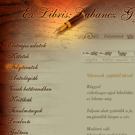
Folyóiratok
Városok zajától távol
Rüggyel
vízhólyagos ujjal bíbelődni;
ez lehetne még.
Talpam alatt gyûrődik a fa,
megfeneklik kérgen a szív.
Madárrá vált,
felvágatlan nyelvû fakír,