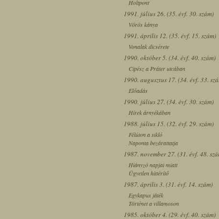
Holtpont
1991. július 26. (35. évf. 30. szám)
Vörös kánya
1991. április 12. (35. évf. 15. szám)
Vonalak dicsérete
1990. október 5. (34. évf. 40. szám)
Cipész a Práter utcában
1990. augusztus 17. (34. évf. 33. sz
Előadás
1990. július 27. (34. évf. 30. szám)
Hírek árnyékában
1988. július 15. (32. évf. 29. szám)
Félúton a sikló
Naponta bezárattatja
1987. november 27. (31. évf. 48. sz
Hiányzó napjai miatt
Ügyetlen hittérítő
1987. április 3. (31. évf. 14. szám)
Egykapus játék
Történet a villamoson
1985. október 4. (29. évf. 40. szám)