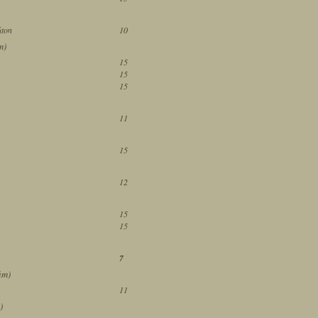
úton
10
m)
15
15
15
11
15
12
15
15
7
ám)
11
)