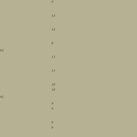
9
14
14
6
ám)
13
13
10
10
ám)
9
9
9
9