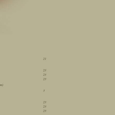
21
23
23
23
ám)
3
23
23
23