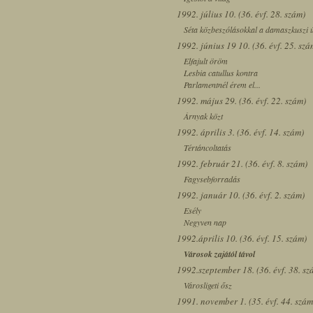
1992. július 10. (36. évf. 28. szám)
Séta közbeszólásokkal a damaszkuszi 
1992. június 19 10. (36. évf. 25. szá
Elfajult öröm
Lesbia catullus kontra
Parlamentnél érem el...
1992. május 29. (36. évf. 22. szám)
Árnyak közt
1992. április 3. (36. évf. 14. szám)
Tértáncoltatás
1992. február 21. (36. évf. 8. szám)
Fagysebforradás
1992. január 10. (36. évf. 2. szám)
Esély
Negyven nap
1992.április 10. (36. évf. 15. szám)
Városok zajától távol
1992.szeptember 18. (36. évf. 38. sz
Városligeti ősz
1991. november 1. (35. évf. 44. szám