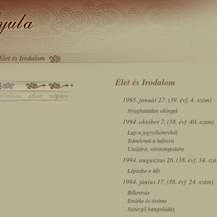
Élet és Irodalom
Élet és Irodalom
1995. január 27. (39. évf. 4. szám)
Nyughatatlan vikingek
1994. október 7. (38. évf. 40. szám)
Lap a jegyzőkönyvből
Teknőcnek a háború
Utoljára, vörösingesként
1994. augusztus 26. (38. évf. 34. sz
Lépteibe a láb
1994. június 17. (38. évf. 24. szám)
Billentyûs
Emléke és öröme
Sistergő hangolódás